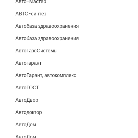
Авто-Мастер
АВТО-синтез
Автобаза здравоохранения
Автобаза здравоохранения
АвтоГазоСистемы
Автогарант
АвтоГарант, автокомплекс
АвтоГОСТ
АвтоДвор
Автодоктор
АвтоДом
АвтоДом