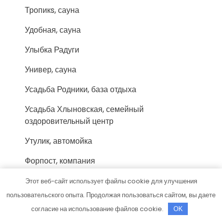
Тропикs, сауна
Удобная, сауна
Улыбка Радуги
Универ, сауна
Усадьба Родники, база отдыха
Усадьба Хлыновская, семейный
оздоровительный центр
Утулик, автомойка
Форпост, компания
Хорошая, сауна
Этот веб-сайт использует файлы cookie для улучшения
пользовательского опыта. Продолжая пользоваться сайтом, вы даете
Царицынские бани, банный комплекс
согласие на использование файлов cookie.
OK
Царская банька