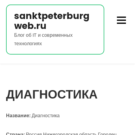
Перейти
к
sanktpeterburg
содержимому
web.ru
Блог об IT и современных
технологиях
ДИАГНОСТИКА
Название:
Диагностика
Страна:
Россия Нижегородская область Городец