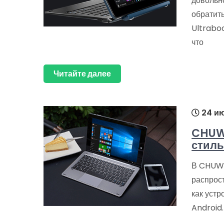
довольн
обратит
Ultraboo
что
Читайте далее
24 ию
CHUWI
стиль
В CHUWI
распрос
как устр
Android.