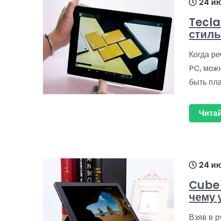
24 ию
Tecla
стиль
Когда ре
PC, мож
быть пл
Читай
24 ию
Cube 
чему 
Взяв в р