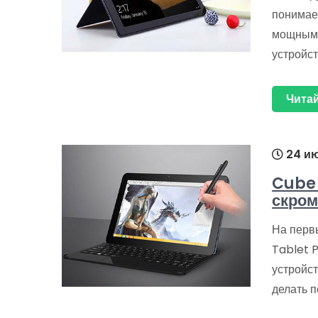
понимае
мощным 
устройст
Читай
24 ию
Cube 
скром
На перв
Tablet 
устройст
делать 