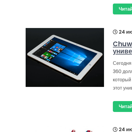
Читай
24 ию
Chuwi
униве
Сегодня 
360 дол
который
этот уни
Читай
24 ию