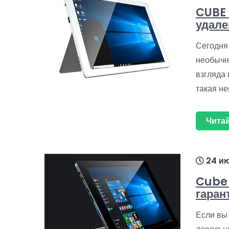
CUBE 
удале
Сегодня
необычн
взгляда 
такая н
Читай
24 ию
Cube 
гаран
Если вы 