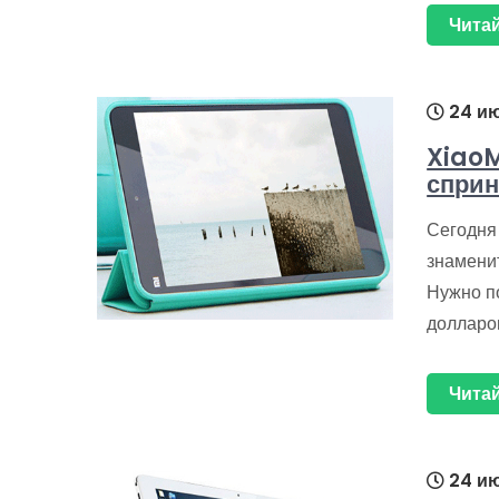
Читай
24 ию
XiaoM
сприн
Сегодня
знаменит
Нужно по
долларо
Читай
24 ию