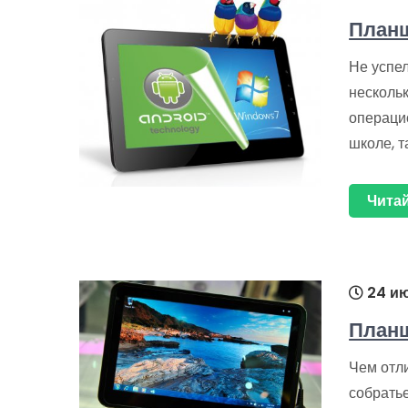
Планш
Не успе
несколь
операцио
школе, т
Читай
24 ию
Планш
Чем отл
собратье