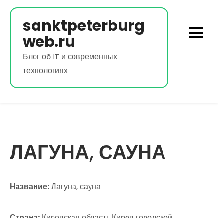
Перейти
к
sanktpeterburg
содержимому
web.ru
Блог об IT и современных
технологиях
ЛАГУНА, САУНА
Название:
Лагуна, сауна
Страна:
Кировская область Киров городской