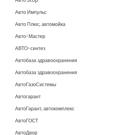
Авто Stop
Авто Импульс
Авто Плюс, автомойка
Авто-Мастер
АВТО-синтез
Автобаза здравоохранения
Автобаза здравоохранения
АвтоГазоСистемы
Автогарант
АвтоГарант, автокомплекс
АвтоГОСТ
АвтоДвор