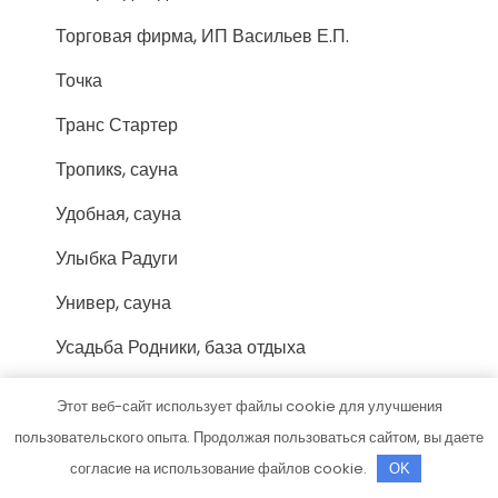
Торговая фирма, ИП Васильев Е.П.
Точка
Транс Стартер
Тропикs, сауна
Удобная, сауна
Улыбка Радуги
Универ, сауна
Усадьба Родники, база отдыха
Усадьба Хлыновская, семейный
Этот веб-сайт использует файлы cookie для улучшения
оздоровительный центр
пользовательского опыта. Продолжая пользоваться сайтом, вы даете
Утулик, автомойка
согласие на использование файлов cookie.
OK