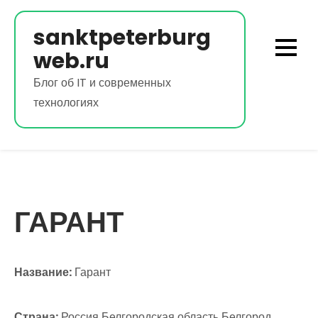
Перейти
к
sanktpeterburg
содержимому
web.ru
Блог об IT и современных
технологиях
ГАРАНТ
Название:
Гарант
Страна:
Россия Белгородская область Белгород