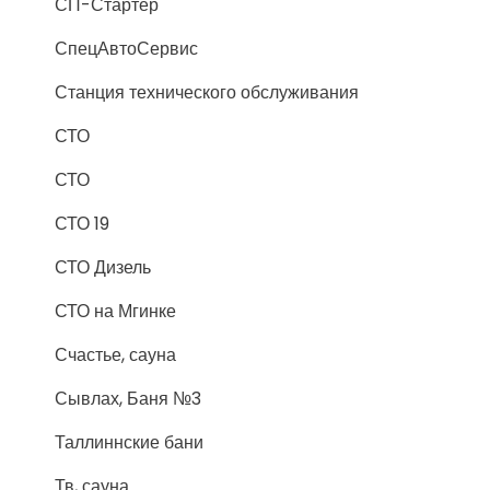
СП-Стартер
СпецАвтоСервис
Станция технического обслуживания
СТО
СТО
СТО 19
СТО Дизель
СТО на Мгинке
Счастье, сауна
Сывлах, Баня №3
Таллиннские бани
Тв, сауна