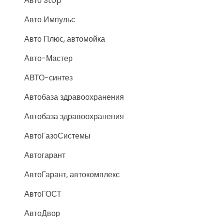
Авто Stop
Авто Импульс
Авто Плюс, автомойка
Авто-Мастер
АВТО-синтез
Автобаза здравоохранения
Автобаза здравоохранения
АвтоГазоСистемы
Автогарант
АвтоГарант, автокомплекс
АвтоГОСТ
АвтоДвор