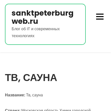
Перейти
к
sanktpeterburg
содержимому
web.ru
Блог об IT и современных
технологиях
ТВ, САУНА
Название:
Тв, сауна
Страна:
Московская область Химки городской