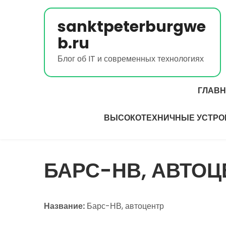
Перейти
к
sanktpeterburgwe
содержимому
b.ru
Блог об IT и современных технологиях
ГЛАВ
ВЫСОКОТЕХНИЧНЫЕ УСТРО
БАРС-НВ, АВТОЦ
Название:
Барс-НВ, автоцентр