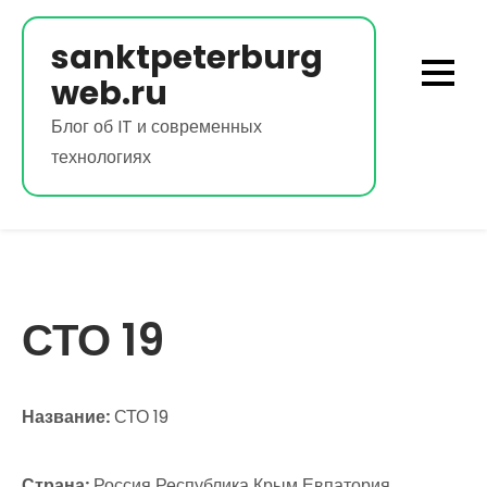
Перейти
к
sanktpeterburg
содержимому
web.ru
Блог об IT и современных
технологиях
СТО 19
Название:
СТО 19
Страна:
Россия Республика Крым Евпатория