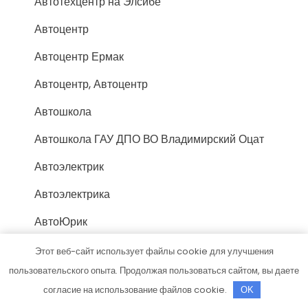
Автотехцентр на Элсибе
Автоцентр
Автоцентр Ермак
Автоцентр, Автоцентр
Автошкола
Автошкола ГАУ ДПО ВО Владимирский Оцат
Автоэлектрик
Автоэлектрика
АвтоЮрик
Агроформа
Этот веб-сайт использует файлы cookie для улучшения
пользовательского опыта. Продолжая пользоваться сайтом, вы даете
Аква Tech, автомойка
согласие на использование файлов cookie.
OK
Алексис, гостинично-развлекательный