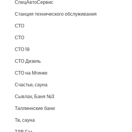
СпецАвтоСервис
Станция технического обслуживания
СТО
СТО
СТО 19
СТО Дизель
СТО на Мгинке
Счастье, сауна
Сывлах, Баня №3
Таллиннские бани
Тв, сауна
ТДВ Газ