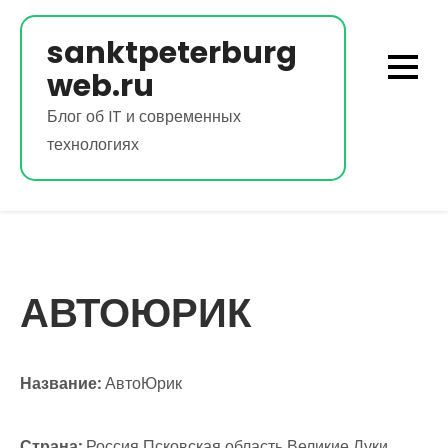
Перейти
к
sanktpeterburg
содержимому
web.ru
Блог об IT и современных
технологиях
АВТОЮРИК
Название:
АвтоЮрик
Страна:
Россия Псковская область Великие Луки