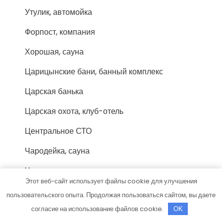
Утулик, автомойка
Форпост, компания
Хорошая, сауна
Царицынские бани, банный комплекс
Царская банька
Царская охота, клуб-отель
Центральное СТО
Чародейка, сауна
Черемушки, автокомплекс
Этот веб-сайт использует файлы cookie для улучшения
Черемушки, автокомплекс
пользовательского опыта. Продолжая пользоваться сайтом, вы даете
согласие на использование файлов cookie.
Шесть Озер, загородный клуб
OK