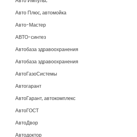
Авто Импульс
Авто Плюс, автомойка
Авто-Мастер
АВТО-синтез
Автобаза здравоохранения
Автобаза здравоохранения
АвтоГазоСистемы
Автогарант
АвтоГарант, автокомплекс
АвтоГОСТ
АвтоДвор
Автодоктор